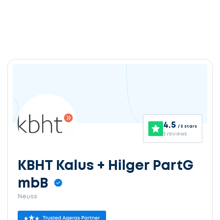
4.5
/ 5 stars
3 reviews
KBHT Kalus + Hilger PartG
mbB
Neuss