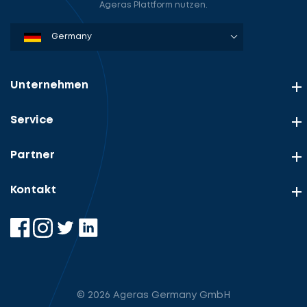
Ageras Plattform nutzen.
Denmark
Sweden
Norway
Netherlands
Germany
USA
Unternehmen
Service
Partner
Kontakt
© 2026 Ageras Germany GmbH