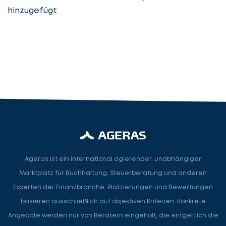
hinzugefügt
Steuerberatung
Steuerberater
Rechtsanwalt
Nächster Schritt
Ageras ist ein international agierender, unabhängiger
Marktplatz für Buchhaltung, Steuerberatung und anderen
Experten der Finanzbranche. Platzierungen und Bewertungen
basieren ausschließlich auf objektiven Kriterien. Konkrete
Angebote werden nur von Beratern eingeholt, die entgeltlich die