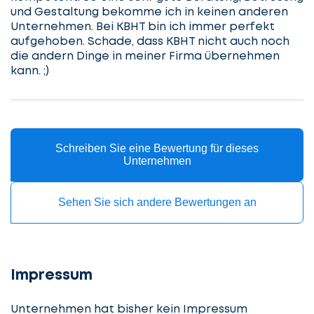
beginnen
und Gestaltung bekomme ich in keinen anderen
Unternehmen. Bei KBHT bin ich immer perfekt
aufgehoben. Schade, dass KBHT nicht auch noch
die andern Dinge in meiner Firma übernehmen
kann. ;)
Service
auswählen
Schreiben Sie eine Bewertung für dieses
Lassen
Unternehmen
Fall
Sie
beschreiben
uns
Sehen Sie sich andere Bewertungen an
beginnen
Details
angeben
cta_box.sub_headline
Impressum
Unternehmen hat bisher kein Impressum