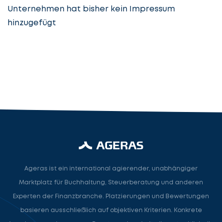
Unternehmen hat bisher kein Impressum
hinzugefügt
Steuerberatung
Steuerberater
Rechtsanwalt
Nächster Schritt
Ageras ist ein international agierender, unabhängiger
Marktplatz für Buchhaltung, Steuerberatung und anderen
Experten der Finanzbranche. Platzierungen und Bewertungen
basieren ausschließlich auf objektiven Kriterien. Konkrete