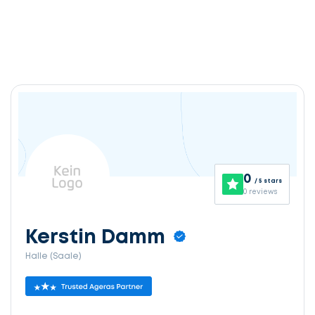
0
/ 5 stars
0 reviews
Kerstin Damm
Halle (Saale)