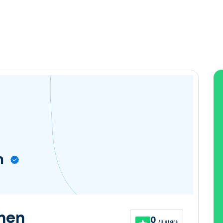
n
nen
0
/ 5 stars