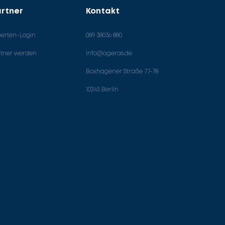
rtner
Kontakt
perten-Login
089 38036 880
rtner werden
info@ageras.de
Boxhagener Straße 77-78
10245 Berlin