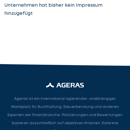
Unternehmen hat bisher kein Impressum
hinzugefügt
Steuerberatung
Steuerberater
Rechtsanwalt
Nächster Schritt
Ageras ist ein international agierender, unabhängiger
Marktplatz für Buchhaltung, Steuerberatung und anderen
Experten der Finanzbranche. Platzierungen und Bewertungen
basieren ausschließlich auf objektiven Kriterien. Konkrete