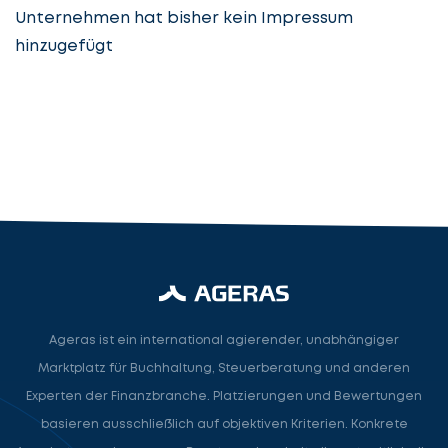
Unternehmen hat bisher kein Impressum
hinzugefügt
Steuerberatung
Steuerberater
Rechtsanwalt
Nächster Schritt
Ageras ist ein international agierender, unabhängiger
Marktplatz für Buchhaltung, Steuerberatung und anderen
Experten der Finanzbranche. Platzierungen und Bewertungen
basieren ausschließlich auf objektiven Kriterien. Konkrete