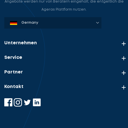
Angebote werden nur von Beratern eingeholt, die entgeltlich die
Ageras Plattform nutzen.
Denmark
Sweden
Norway
Netherlands
Germany
USA
Unternehmen
Service
Partner
Kontakt