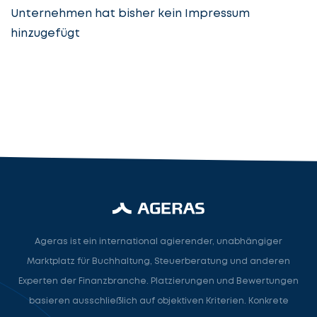
Unternehmen hat bisher kein Impressum
hinzugefügt
Steuerberatung
Steuerberater
Rechtsanwalt
Nächster Schritt
Ageras ist ein international agierender, unabhängiger
Marktplatz für Buchhaltung, Steuerberatung und anderen
Experten der Finanzbranche. Platzierungen und Bewertungen
basieren ausschließlich auf objektiven Kriterien. Konkrete