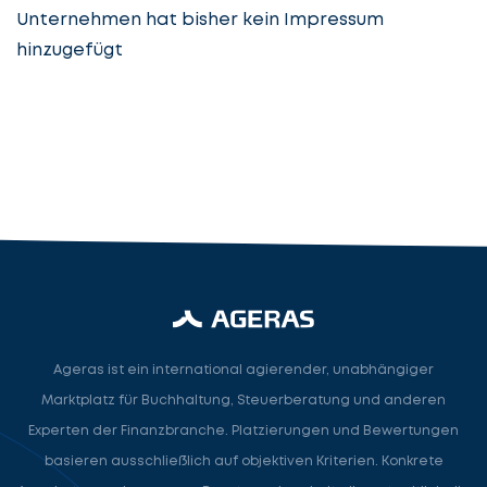
Unternehmen hat bisher kein Impressum
hinzugefügt
Steuerberatung
Steuerberater
Rechtsanwalt
Nächster Schritt
Ageras ist ein international agierender, unabhängiger
Marktplatz für Buchhaltung, Steuerberatung und anderen
Experten der Finanzbranche. Platzierungen und Bewertungen
basieren ausschließlich auf objektiven Kriterien. Konkrete