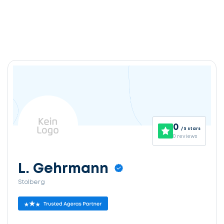
0
/ 5 stars
0 reviews
L. Gehrmann
Stolberg