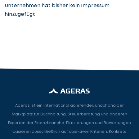
Unternehmen hat bisher kein Impressum
hinzugefügt
Steuerberatung
Steuerberater
Rechtsanwalt
Nächster Schritt
Ageras ist ein international agierender, unabhängiger
Marktplatz für Buchhaltung, Steuerberatung und anderen
Experten der Finanzbranche. Platzierungen und Bewertungen
basieren ausschließlich auf objektiven Kriterien. Konkrete