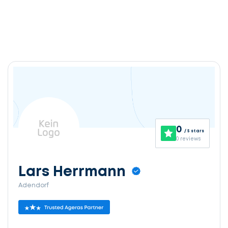
0
/ 5 stars
0 reviews
Lars Herrmann
Adendorf