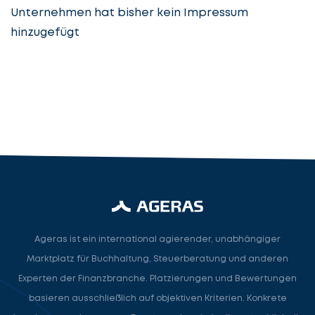
Unternehmen hat bisher kein Impressum
hinzugefügt
Steuerberatung
Steuerberater
Rechtsanwalt
Nächster Schritt
Ageras ist ein international agierender, unabhängiger
Marktplatz für Buchhaltung, Steuerberatung und anderen
Experten der Finanzbranche. Platzierungen und Bewertungen
basieren ausschließlich auf objektiven Kriterien. Konkrete