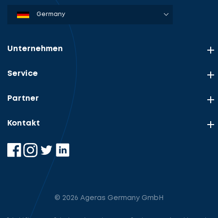
Denmark
Sweden
Norway
Netherlands
Germany
USA
Unternehmen
Service
Partner
Kontakt
© 2026 Ageras Germany GmbH