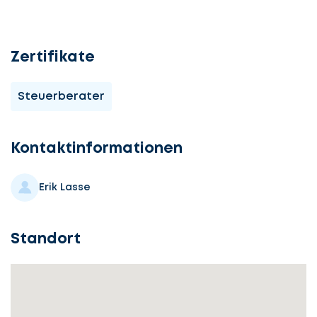
Zertifikate
Steuerberater
Kontaktinformationen
Erik Lasse
Standort
Lassen
Sie
uns
beginnen