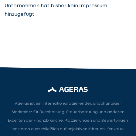
Unternehmen hat bisher kein Impressum
hinzugefügt
Steuerberatung
Steuerberater
Rechtsanwalt
Nächster Schritt
Ageras ist ein international agierender, unabhängiger
Marktplatz für Buchhaltung, Steuerberatung und anderen
Experten der Finanzbranche. Platzierungen und Bewertungen
basieren ausschließlich auf objektiven Kriterien. Konkrete