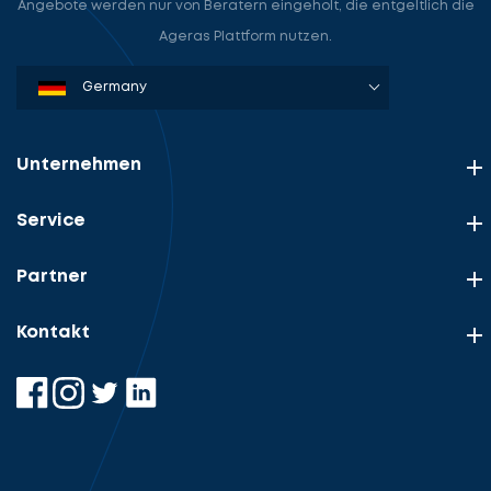
Angebote werden nur von Beratern eingeholt, die entgeltlich die
Ageras Plattform nutzen.
Denmark
Sweden
Norway
Netherlands
Germany
USA
Unternehmen
Service
Partner
Kontakt