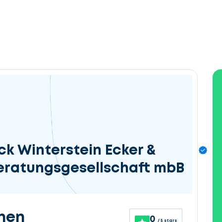
ck Winterstein Ecker &
beratungsgesellschaft mbB
nen
0
/ 5 stars