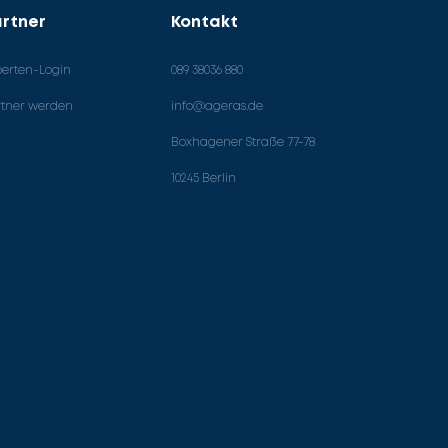
rtner
Kontakt
perten-Login
089 38036 880
rtner werden
info@ageras.de
Boxhagener Straße 77-78
10245 Berlin