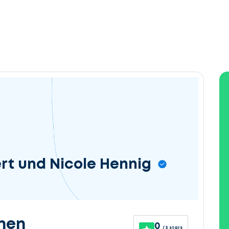
ert und Nicole Hennig
nen
0
/ 5 stars