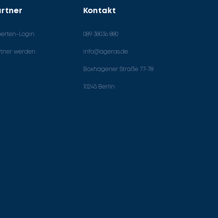
rtner
Kontakt
perten-Login
089 38036 880
rtner werden
info@ageras.de
Boxhagener Straße 77-78
10245 Berlin