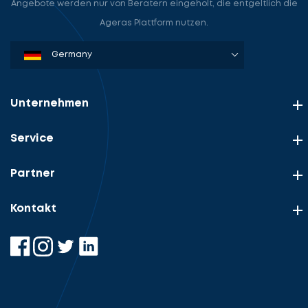
Angebote werden nur von Beratern eingeholt, die entgeltlich die
Ageras Plattform nutzen.
Denmark
Sweden
Norway
Netherlands
Germany
USA
Unternehmen
Service
Partner
Kontakt