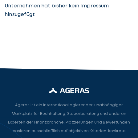
Unternehmen hat bisher kein Impressum
hinzugefügt
Steuerberatung
Steuerberater
Rechtsanwalt
Nächster Schritt
Ageras ist ein international agierender, unabhängiger
Marktplatz für Buchhaltung, Steuerberatung und anderen
Experten der Finanzbranche. Platzierungen und Bewertungen
basieren ausschließlich auf objektiven Kriterien. Konkrete