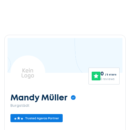
0
/ 5 stars
0 reviews
Mandy Müller
Burgstädt