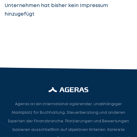
Unternehmen hat bisher kein Impressum
hinzugefügt
Steuerberatung
Steuerberater
Rechtsanwalt
Nächster Schritt
Ageras ist ein international agierender, unabhängiger
Marktplatz für Buchhaltung, Steuerberatung und anderen
Experten der Finanzbranche. Platzierungen und Bewertungen
basieren ausschließlich auf objektiven Kriterien. Konkrete