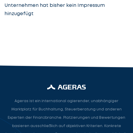
Unternehmen hat bisher kein Impressum
hinzugefügt
Steuerberatung
Steuerberater
Rechtsanwalt
Nächster Schritt
Ageras ist ein international agierender, unabhängiger
Marktplatz für Buchhaltung, Steuerberatung und anderen
Experten der Finanzbranche. Platzierungen und Bewertungen
basieren ausschließlich auf objektiven Kriterien. Konkrete