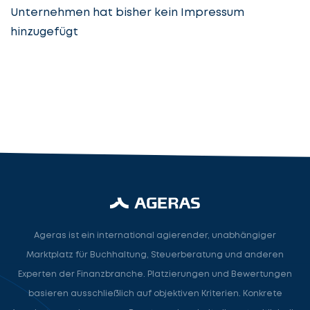
Unternehmen hat bisher kein Impressum
hinzugefügt
Steuerberatung
Steuerberater
Rechtsanwalt
Nächster Schritt
Ageras ist ein international agierender, unabhängiger
Marktplatz für Buchhaltung, Steuerberatung und anderen
Experten der Finanzbranche. Platzierungen und Bewertungen
basieren ausschließlich auf objektiven Kriterien. Konkrete