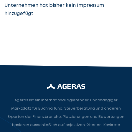
Unternehmen hat bisher kein Impressum
hinzugefügt
Steuerberatung
Steuerberater
Rechtsanwalt
Nächster Schritt
Ageras ist ein international agierender, unabhängiger
Marktplatz für Buchhaltung, Steuerberatung und anderen
Experten der Finanzbranche. Platzierungen und Bewertungen
basieren ausschließlich auf objektiven Kriterien. Konkrete