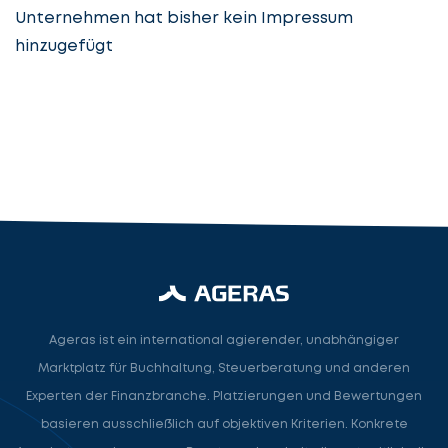
Unternehmen hat bisher kein Impressum
hinzugefügt
Steuerberatung
Steuerberater
Rechtsanwalt
Nächster Schritt
Ageras ist ein international agierender, unabhängiger
Marktplatz für Buchhaltung, Steuerberatung und anderen
Experten der Finanzbranche. Platzierungen und Bewertungen
basieren ausschließlich auf objektiven Kriterien. Konkrete