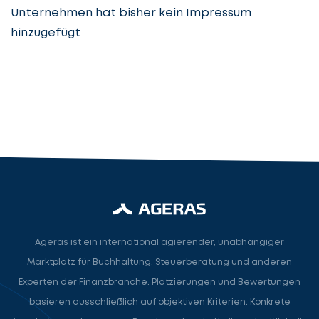
Unternehmen hat bisher kein Impressum
hinzugefügt
Steuerberatung
Steuerberater
Rechtsanwalt
Nächster Schritt
Ageras ist ein international agierender, unabhängiger
Marktplatz für Buchhaltung, Steuerberatung und anderen
Experten der Finanzbranche. Platzierungen und Bewertungen
basieren ausschließlich auf objektiven Kriterien. Konkrete