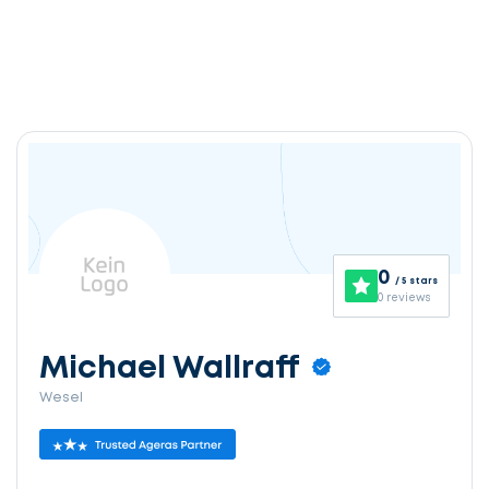
0
/ 5 stars
0 reviews
Michael Wallraff
Wesel