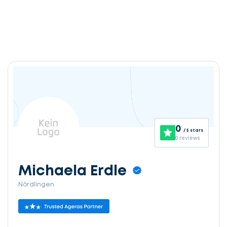
0
/ 5 stars
0 reviews
Michaela Erdle
Nördlingen