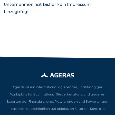
Unternehmen hat bisher kein Impressum
hinzugefügt
Steuerberatung
Steuerberater
Rechtsanwalt
Nächster Schritt
Ageras ist ein international agierender, unabhängiger
Marktplatz für Buchhaltung, Steuerberatung und anderen
Experten der Finanzbranche. Platzierungen und Bewertungen
basieren ausschließlich auf objektiven Kriterien. Konkrete