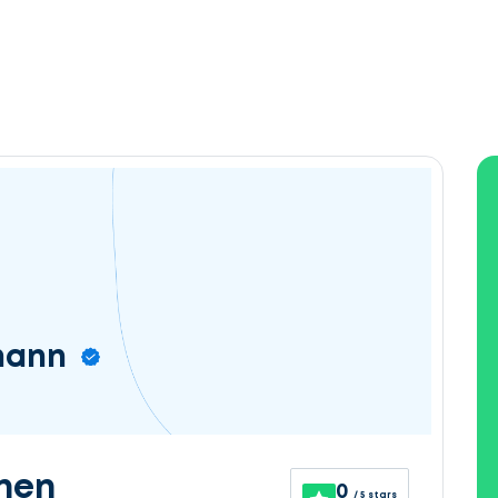
mann
nen
0
/ 5 stars