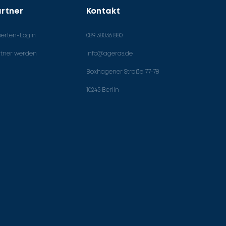
rtner
Kontakt
perten-Login
089 38036 880
rtner werden
info@ageras.de
Boxhagener Straße 77-78
10245 Berlin