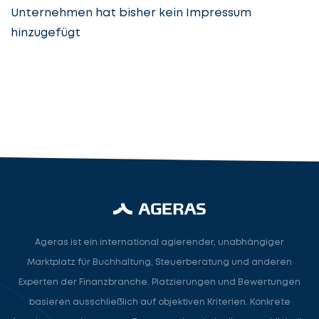
Unternehmen hat bisher kein Impressum
hinzugefügt
Steuerberatung
Steuerberater
Rechtsanwalt
Nächster Schritt
Ageras ist ein international agierender, unabhängiger
Marktplatz für Buchhaltung, Steuerberatung und anderen
Experten der Finanzbranche. Platzierungen und Bewertungen
basieren ausschließlich auf objektiven Kriterien. Konkrete