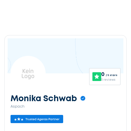
0
/ 5 stars
0 reviews
Monika Schwab
Aspach