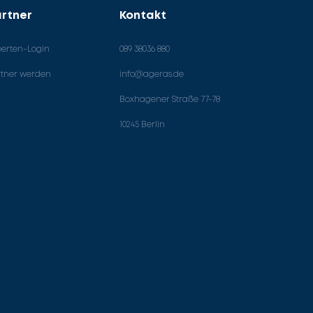
rtner
Kontakt
perten-Login
089 38036 880
rtner werden
info@ageras.de
Boxhagener Straße 77-78
10245 Berlin