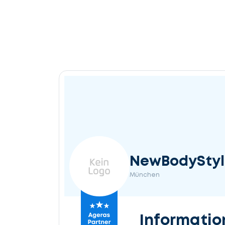
NewBodySty
München
Informatio