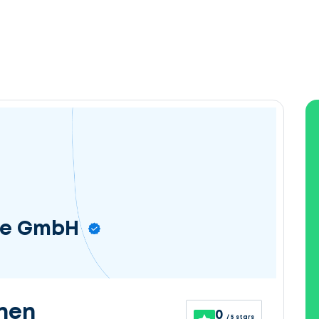
le GmbH
nen
0
/ 5 stars