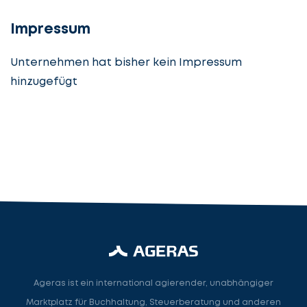
angeben
cta_box.sub_headline
Impressum
Unternehmen hat bisher kein Impressum
hinzugefügt
Steuerberatung
Steuerberater
Rechtsanwalt
Nächster Schritt
Ageras ist ein international agierender, unabhängiger
Marktplatz für Buchhaltung, Steuerberatung und anderen