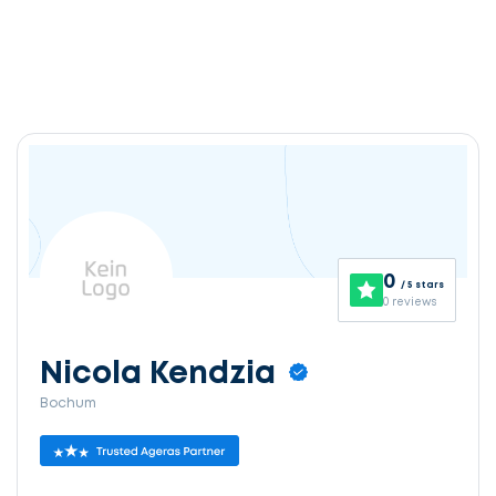
0
/ 5 stars
0 reviews
Nicola Kendzia
Bochum