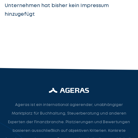
Unternehmen hat bisher kein Impressum
hinzugefügt
Steuerberatung
Steuerberater
Rechtsanwalt
Nächster Schritt
Ageras ist ein international agierender, unabhängiger
Marktplatz für Buchhaltung, Steuerberatung und anderen
Experten der Finanzbranche. Platzierungen und Bewertungen
basieren ausschließlich auf objektiven Kriterien. Konkrete