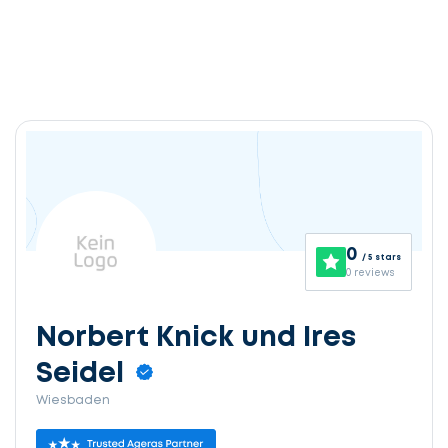
0
/ 5 stars
0 reviews
Norbert Knick und Ires
Seidel
Wiesbaden