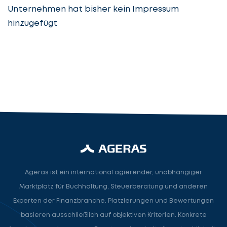
Unternehmen hat bisher kein Impressum
hinzugefügt
Steuerberatung
Steuerberater
Rechtsanwalt
Nächster Schritt
Ageras ist ein international agierender, unabhängiger
Marktplatz für Buchhaltung, Steuerberatung und anderen
Experten der Finanzbranche. Platzierungen und Bewertungen
basieren ausschließlich auf objektiven Kriterien. Konkrete