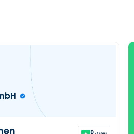
GmbH
nen
0
/ 5 stars