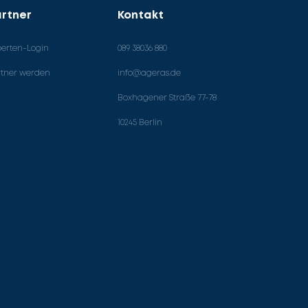
rtner
Kontakt
perten-Login
089 38036 880
rtner werden
info@ageras.de
Boxhagener Straße 77-78
10245 Berlin