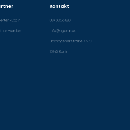
rtner
Kontakt
perten-Login
089 38036 880
rtner werden
info@ageras.de
Boxhagener Straße 77-78
10245 Berlin