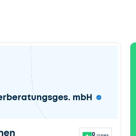
erberatungsges. mbH
nen
0
/ 5 stars