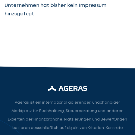
Unternehmen hat bisher kein Impressum
hinzugefügt
Steuerberatung
Steuerberater
Rechtsanwalt
Nächster Schritt
Ageras ist ein international agierender, unabhängiger
Marktplatz für Buchhaltung, Steuerberatung und anderen
Experten der Finanzbranche. Platzierungen und Bewertungen
basieren ausschließlich auf objektiven Kriterien. Konkrete