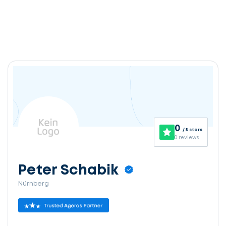
0
/ 5 stars
0 reviews
Peter Schabik
Nürnberg