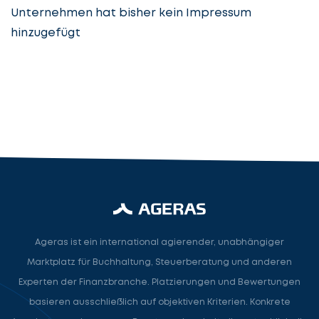
Unternehmen hat bisher kein Impressum
hinzugefügt
Steuerberatung
Steuerberater
Rechtsanwalt
Nächster Schritt
Ageras ist ein international agierender, unabhängiger
Marktplatz für Buchhaltung, Steuerberatung und anderen
Experten der Finanzbranche. Platzierungen und Bewertungen
basieren ausschließlich auf objektiven Kriterien. Konkrete