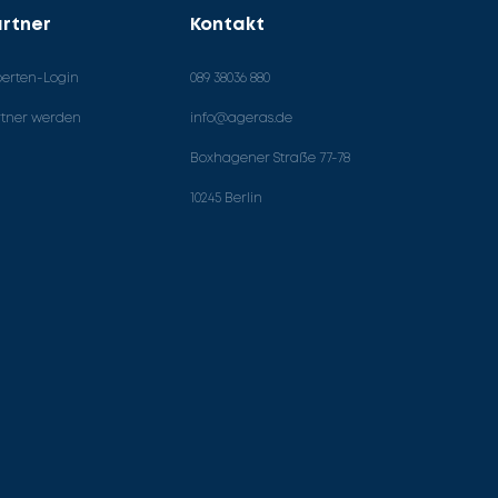
rtner
Kontakt
perten-Login
089 38036 880
rtner werden
info@ageras.de
Boxhagener Straße 77-78
10245 Berlin