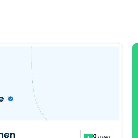
e
nen
0
/ 5 stars