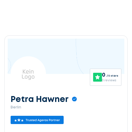
0
/ 5 stars
0 reviews
Petra Hawner
Berlin