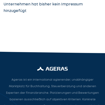
Unternehmen hat bisher kein Impressum
hinzugefügt
Steuerberatung
Steuerberater
Rechtsanwalt
Nächster Schritt
Ageras ist ein international agierender, unabhängiger
Marktplatz für Buchhaltung, Steuerberatung und anderen
Experten der Finanzbranche. Platzierungen und Bewertungen
basieren ausschließlich auf objektiven Kriterien. Konkrete