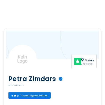
0
/ 5 stars
0 reviews
Petra Zimdars
Nörvenich