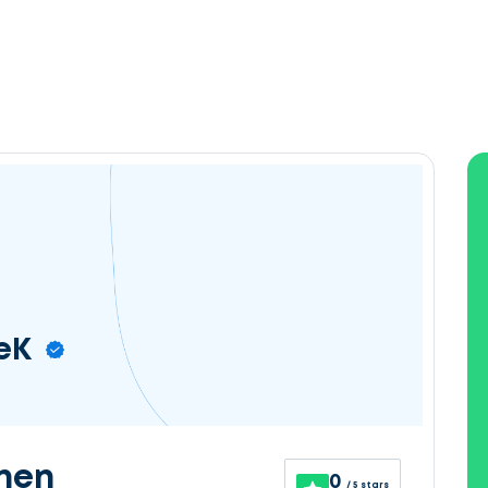
eK
nen
0
/ 5 stars