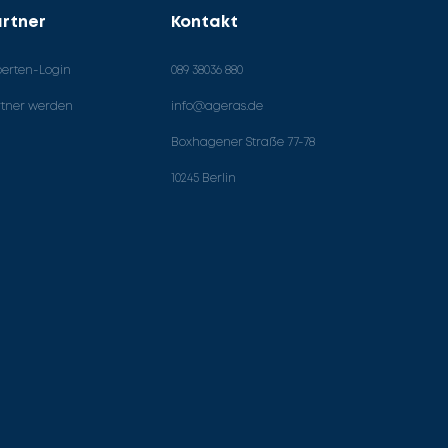
rtner
Kontakt
perten-Login
089 38036 880
rtner werden
info@ageras.de
Boxhagener Straße 77-78
10245 Berlin