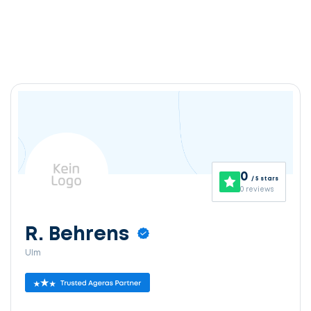
0
/ 5 stars
0 reviews
R. Behrens
Ulm