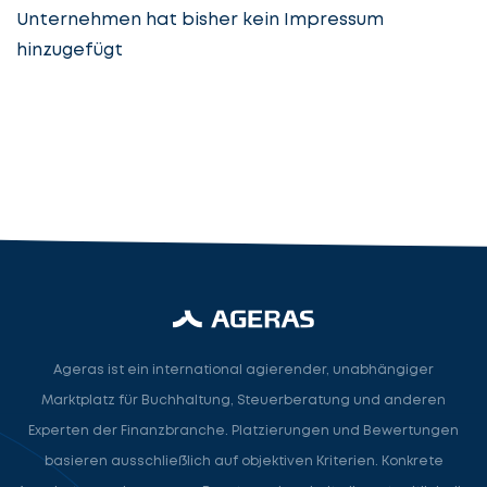
Unternehmen hat bisher kein Impressum
hinzugefügt
Steuerberatung
Steuerberater
Rechtsanwalt
Nächster Schritt
Ageras ist ein international agierender, unabhängiger
Marktplatz für Buchhaltung, Steuerberatung und anderen
Experten der Finanzbranche. Platzierungen und Bewertungen
basieren ausschließlich auf objektiven Kriterien. Konkrete