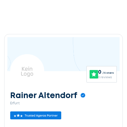
0
/ 5 stars
0 reviews
Rainer Altendorf
Erfurt