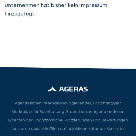
Unternehmen hat bisher kein Impressum
hinzugefügt
Steuerberatung
Steuerberater
Rechtsanwalt
Nächster Schritt
Ageras ist ein international agierender, unabhängiger
Marktplatz für Buchhaltung, Steuerberatung und anderen
Experten der Finanzbranche. Platzierungen und Bewertungen
basieren ausschließlich auf objektiven Kriterien. Konkrete