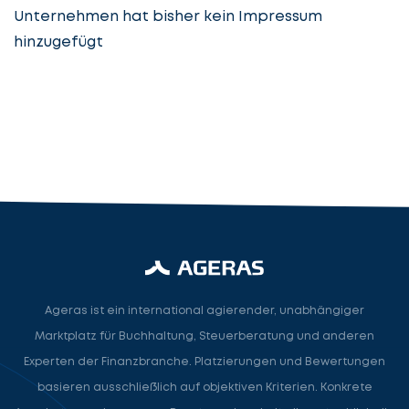
Unternehmen hat bisher kein Impressum
hinzugefügt
Steuerberatung
Steuerberater
Rechtsanwalt
Nächster Schritt
Ageras ist ein international agierender, unabhängiger
Marktplatz für Buchhaltung, Steuerberatung und anderen
Experten der Finanzbranche. Platzierungen und Bewertungen
basieren ausschließlich auf objektiven Kriterien. Konkrete