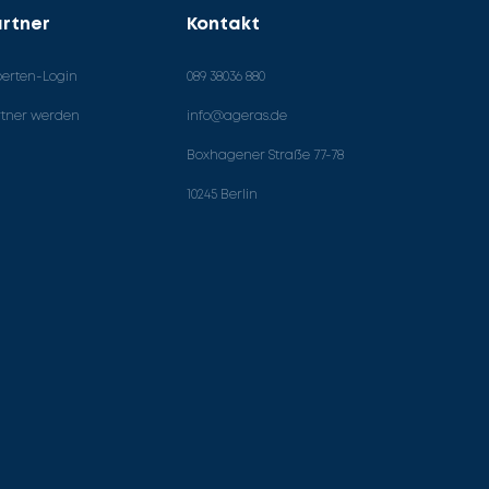
rtner
Kontakt
perten-Login
089 38036 880
rtner werden
info@ageras.de
Boxhagener Straße 77-78
10245 Berlin