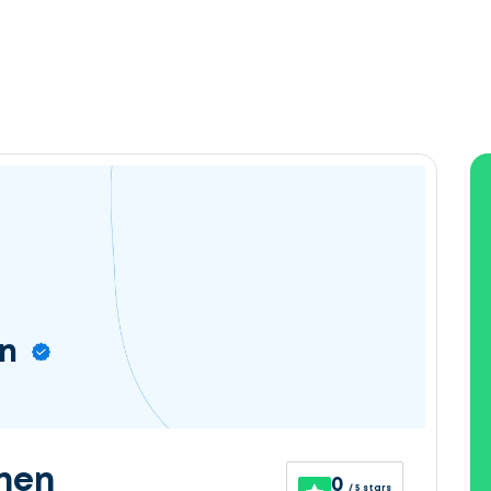
in
nen
0
/ 5 stars