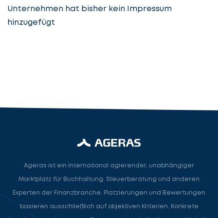
Unternehmen hat bisher kein Impressum
hinzugefügt
Steuerberatung
Steuerberater
Rechtsanwalt
Nächster Schritt
Ageras ist ein international agierender, unabhängiger
Marktplatz für Buchhaltung, Steuerberatung und anderen
Experten der Finanzbranche. Platzierungen und Bewertungen
basieren ausschließlich auf objektiven Kriterien. Konkrete