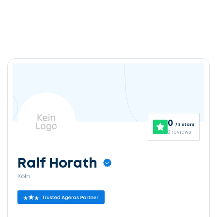
0
/ 5 stars
0 reviews
Ralf Horath
Köln