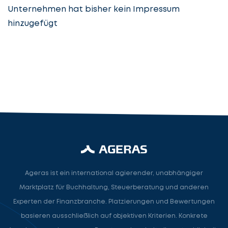
Unternehmen hat bisher kein Impressum
hinzugefügt
Steuerberatung
Steuerberater
Rechtsanwalt
Nächster Schritt
Ageras ist ein international agierender, unabhängiger
Marktplatz für Buchhaltung, Steuerberatung und anderen
Experten der Finanzbranche. Platzierungen und Bewertungen
basieren ausschließlich auf objektiven Kriterien. Konkrete