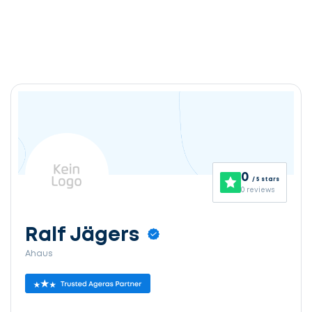
0
/ 5 stars
0 reviews
Ralf Jägers
Ahaus