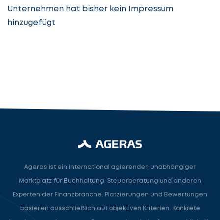
Unternehmen hat bisher kein Impressum
hinzugefügt
Steuerberatung
Steuerberater
Rechtsanwalt
Nächster Schritt
Ageras ist ein international agierender, unabhängiger
Marktplatz für Buchhaltung, Steuerberatung und anderen
Experten der Finanzbranche. Platzierungen und Bewertungen
basieren ausschließlich auf objektiven Kriterien. Konkrete