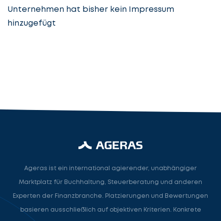
Unternehmen hat bisher kein Impressum
hinzugefügt
Steuerberatung
Steuerberater
Rechtsanwalt
Nächster Schritt
Ageras ist ein international agierender, unabhängiger
Marktplatz für Buchhaltung, Steuerberatung und anderen
Experten der Finanzbranche. Platzierungen und Bewertungen
basieren ausschließlich auf objektiven Kriterien. Konkrete