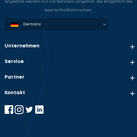
Angebote werden nur von Beratern eingeholt, die entgeltlich die
Ageras Plattform nutzen.
Denmark
Sweden
Norway
Netherlands
Germany
USA
Unternehmen
Service
Partner
Kontakt