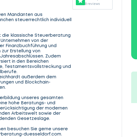
8 reviews
euen Mandanten aus
nchen steuerrechtlich individuell
t die klassische Steuerberatung
d Unternehmen von der
r Finanzbuchführung und
 zur Erstellung von
 Jahresabschlüssen. Zudem
rsiert in den Bereichen
, Testamentsvollstreckung und
lberufe.
 Reichhardt außerdem dem
rungen und Blockchain-
en.
iterbildung unseres gesamten
eine hohe Beratungs- und
Berücksichtigung der modernen
nden Arbeitswelt sowie der
rdenden Gesetzeslage.
nen besuchen Sie gerne unsere
eratung-duesseldorf.com.