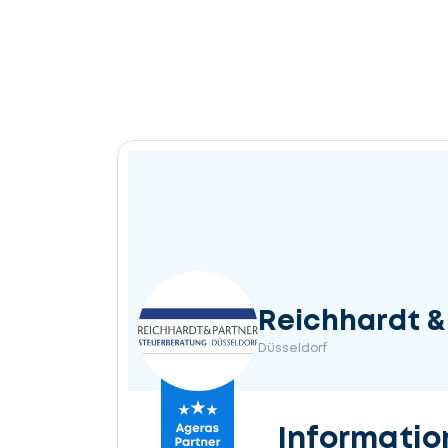
Reichhardt &
Düsseldorf
Informatio