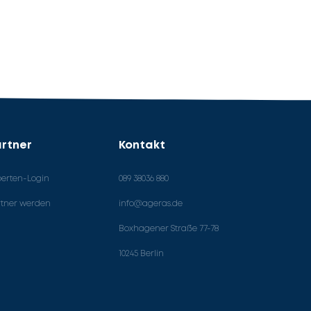
rtner
Kontakt
perten-Login
089 38036 880
rtner werden
info@ageras.de
Boxhagener Straße 77-78
10245 Berlin