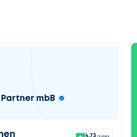
 Partner mbB
nen
4.73
/ 5 stars