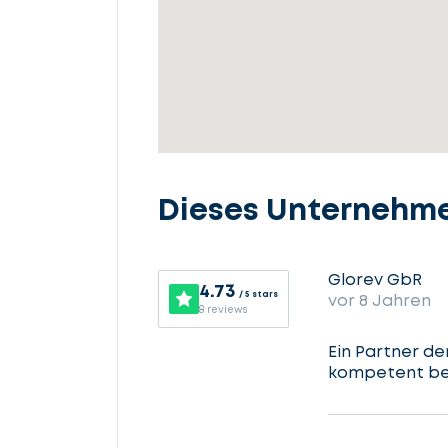
Lassen
Sie
uns
Dieses Unternehm
beginnen
Glorev GbR
4.73
/ 5 stars
vor 8 Jahren
8 reviews
Service
Ein Partner de
auswählen
kompetent ber