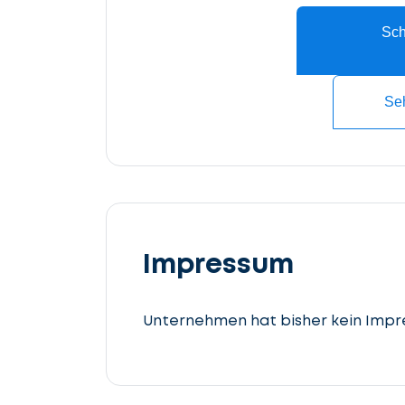
Fall
Sch
beschreiben
Se
Details
angeben
Lassen
Sie
uns
Impressum
beginnen
Steuerberatung
Unternehmen hat bisher kein Impr
cta_box.sub_headline