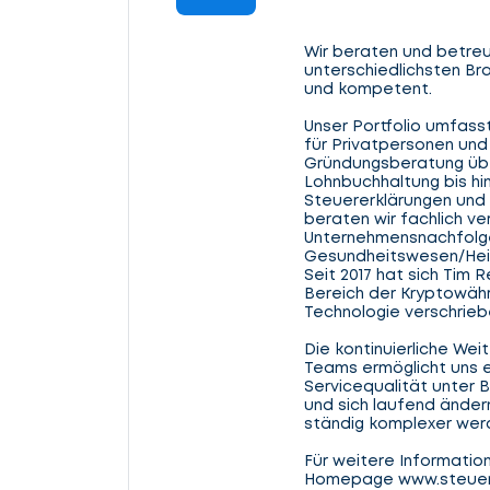
Wir beraten und betr
unterschiedlichsten Bra
und kompetent.
Unser Portfolio umfass
für Privatpersonen un
Gründungsberatung übe
Lohnbuchhaltung bis hin
Steuererklärungen und
beraten wir fachlich ve
Unternehmensnachfolge
Gesundheitswesen/Hei
Seit 2017 hat sich Tim
Bereich der Kryptowäh
Technologie verschrieb
Die kontinuierliche We
Teams ermöglicht uns 
Servicequalität unter 
und sich laufend änder
ständig komplexer we
Für weitere Informatio
Homepage www.steuerb