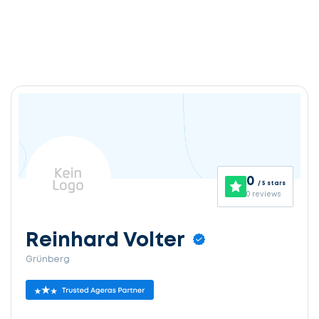
0
/ 5 stars
0 reviews
Reinhard Volter
Grünberg