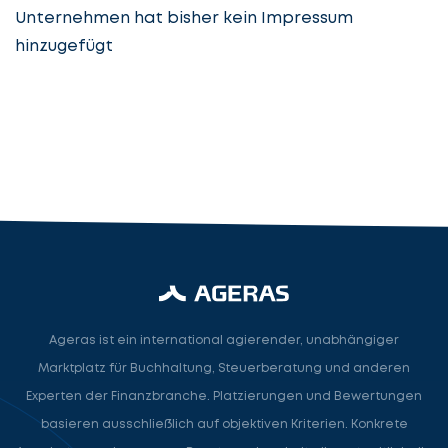
Unternehmen hat bisher kein Impressum
hinzugefügt
Steuerberatung
Steuerberater
Rechtsanwalt
Nächster Schritt
Ageras ist ein international agierender, unabhängiger
Marktplatz für Buchhaltung, Steuerberatung und anderen
Experten der Finanzbranche. Platzierungen und Bewertungen
basieren ausschließlich auf objektiven Kriterien. Konkrete