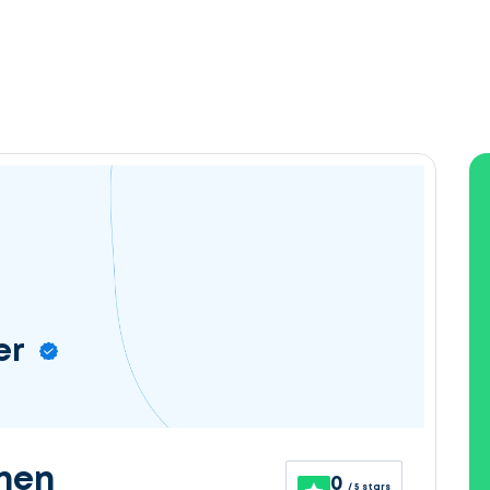
er
nen
0
/ 5 stars