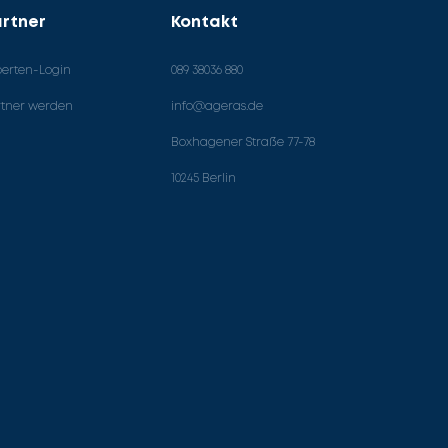
rtner
Kontakt
perten-Login
089 38036 880
rtner werden
info@ageras.de
Boxhagener Straße 77-78
10245 Berlin