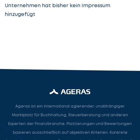
Unternehmen hat bisher kein Impressum
hinzugefügt
Steuerberatung
Steuerberater
Rechtsanwalt
Nächster Schritt
Ageras ist ein international agierender, unabhängiger
Marktplatz für Buchhaltung, Steuerberatung und anderen
Experten der Finanzbranche. Platzierungen und Bewertungen
basieren ausschließlich auf objektiven Kriterien. Konkrete