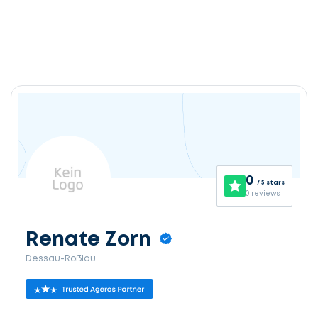
0
/ 5 stars
0 reviews
Renate Zorn
Dessau-Roßlau