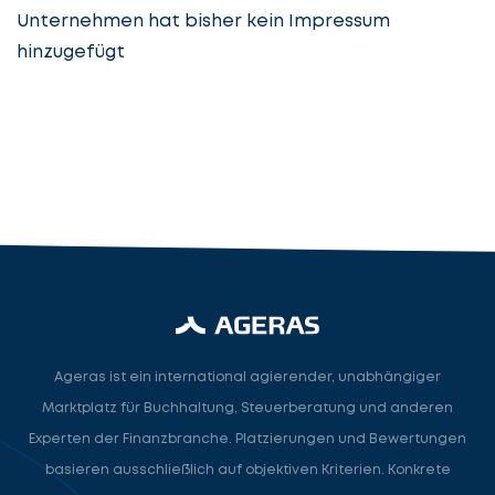
Unternehmen hat bisher kein Impressum
hinzugefügt
Steuerberatung
Steuerberater
Rechtsanwalt
Nächster Schritt
Ageras ist ein international agierender, unabhängiger
Marktplatz für Buchhaltung, Steuerberatung und anderen
Experten der Finanzbranche. Platzierungen und Bewertungen
basieren ausschließlich auf objektiven Kriterien. Konkrete