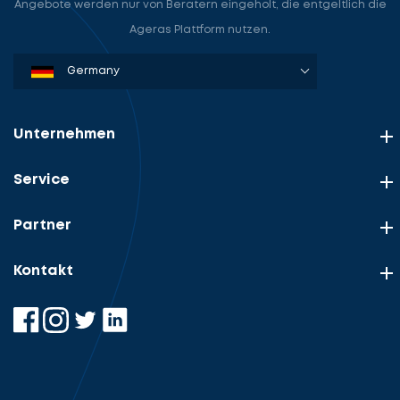
Angebote werden nur von Beratern eingeholt, die entgeltlich die
Ageras Plattform nutzen.
Denmark
Sweden
Norway
Netherlands
Germany
USA
Unternehmen
Service
Partner
Kontakt