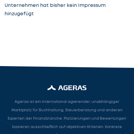
Unternehmen hat bisher kein Impressum
hinzugefügt
Steuerberatung
Steuerberater
Rechtsanwalt
Nächster Schritt
Ageras ist ein international agierender, unabhängiger
Marktplatz für Buchhaltung, Steuerberatung und anderen
Experten der Finanzbranche. Platzierungen und Bewertungen
basieren ausschließlich auf objektiven Kriterien. Konkrete