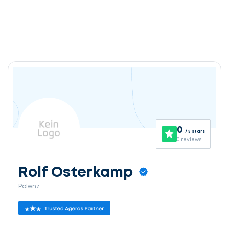
0
/ 5 stars
0 reviews
Rolf Osterkamp
Polenz